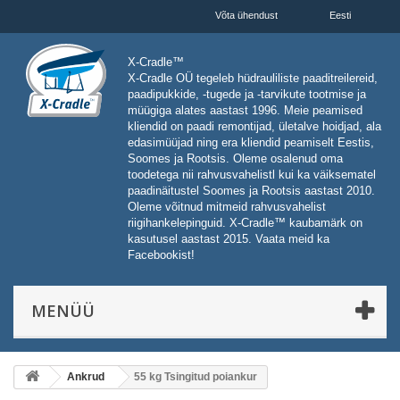
Võta ühendust
Eesti
X-Cradle™
X-Cradle OÜ tegeleb hüdrauliliste paaditreilereid,
paadipukkide, -tugede ja -tarvikute tootmise ja
müügiga alates aastast 1996. Meie peamised
kliendid on paadi remontijad, ületalve hoidjad, ala
edasimüüjad ning era kliendid peamiselt Eestis,
Soomes ja Rootsis. Oleme osalenud oma
toodetega nii rahvusvahelistl kui ka väiksematel
paadinäitustel Soomes ja Rootsis aastast 2010.
Oleme võitnud mitmeid rahvusvahelist
riigihankelepinguid. X-Cradle™ kaubamärk on
kasutusel aastast 2015. Vaata meid ka
Facebookist!
MENÜÜ
Ankrud
55 kg Tsingitud poiankur