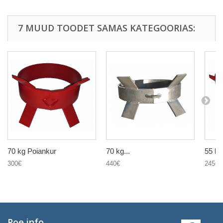
7 MUUD TOODET SAMAS KATEGOORIAS:
70 kg Poiankur
70 kg...
55 kg
300€
440€
245€
Poe info