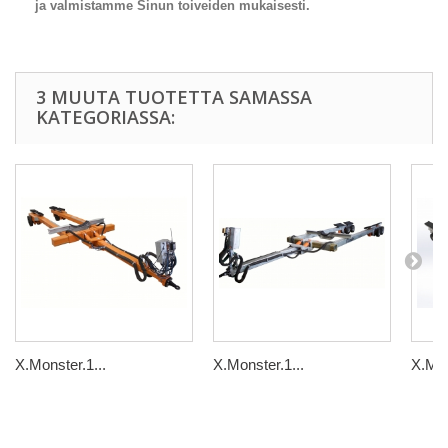
ja valmistamme Sinun toiveiden mukaisesti.
3 MUUTA TUOTETTA SAMASSA
KATEGORIASSA:
X.Monster.1...
X.Monster.1...
X.Mon