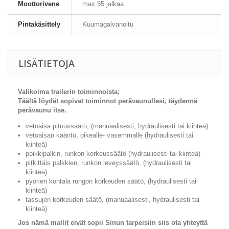
Moottorivene
max 55 jalkaa
Pintakäsittely
Kuumagalvanoitu
LISÄTIETOJA
Valikoima trailerin toiminnoista;
Täältä löydät sopivat toiminnot perävaunullesi, täydennä
perävaunu itse.
vetoaisa pituussäätö, (manuaalisesti, hydraulisesti tai kiinteä)
vetoaisan kääntö, oikealle- vasemmalle (hydraulisesti tai
kiinteä)
poikkipalkin, runkon korkeussäätö (hydraulisesti tai kiinteä)
pitkittäis palkkien, runkon leveyssäätö, (hydraulisesti tai
kiinteä)
pyörien kohtala rungon korkeuden säätö, (hydraulisesti tai
kiinteä)
tassujen korkeuden säätö, (manuaalisesti, hydraulisesti tai
kiinteä)
Jos nämä mallit eivät sopii Sinun tarpeisiin siis ota yhteyttä