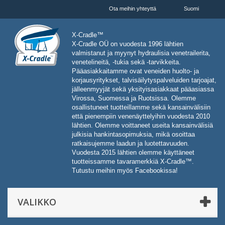
Ota meihin yhteyttä
Suomi
X-Cradle™
X-Cradle OÜ on vuodesta 1996 lähtien
valmistanut ja myynyt hydraulisia venetrailerita,
venetelineitä, -tukia sekä -tarvikkeita.
Pääasiakkaitamme ovat veneiden huolto- ja
korjausyritykset, talvisäilytyspalveluiden tarjoajat,
jälleenmyyjät sekä yksityisasiakkaat pääasiassa
Virossa, Suomessa ja Ruotsissa. Olemme
osallistuneet tuotteillamme sekä kansainvälisiin
että pienempiin venenäyttelyihin vuodesta 2010
lähtien. Olemme voittaneet useita kansainvälisiä
julkisia hankintasopimuksia, mikä osoittaa
ratkaisujemme laadun ja luotettavuuden.
Vuodesta 2015 lähtien olemme käyttäneet
tuotteissamme tavaramerkkiä X-Cradle™.
Tutustu meihin myös Facebookissa!
VALIKKO